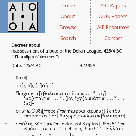
Home
AIO Papers
About
AIUK Papers
Browse
AIE Resources
Search
Contact
Decrees about
reassessment of tribute of the Delian League, 425/4 BC
("Thoudippos' decrees")
Date: 425/4 BC
AIO
959
θ[εοί].
τά[χσι]ς [φ]ό[ρο].
5
ἔδοχσεν τε͂[ι βολε͂ι καὶ το͂ι δέμοι. . . .
. . ις]
5
6
ἐπρ[υτάνευε· . . .
. .]ον ἐγρ[αμμάτευε· . . .
. . .
ἐπε]-
στάτε. Θόδι[ππος εἶπε· πέμφσαι κέρυκας] ἐ̣κ το͂ν̣
[παρόντον ℎὸς] ἂν χερο[τονέσει ℎε βολὲ ἐς τὰ]-
ς πόλες, δύο [μὲν ἐπ Ἰονίαν καὶ Καρίαν], δ̣ύο δὲ ἐ[πὶ
5
Θράικες, δύο δ]ὲ ἐπὶ Ν[έσος, δύο δὲ ἐφ Ἑλλέσπ]-
12