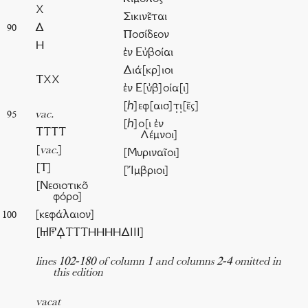
Χ
Σικινε͂ται
Δ
90
Ποσίδεον
Η
ἐν Εὐβοίαι
Διά[κρ]ιοι
ΤΧΧ
ἐν Ε[ὐβ]οία[ι]
[ℎ]εφ[αισ]τ̣ι̣[ε͂ς]
vac.
95
[ℎ]ο[ι ἐν
ΤΤΤΤ
Λέμνοι]
[
vac.
]
[Μυριναῖοι]
[Τ]
[Ἴμβριοι]
[Νεσιοτικο͂
φόρο]
[κεφάλαιον]
100
[𐅋𐅊𐅉ΤΤΤΗΗΗΗΔΙΙΙ]
lines 102-180 of column 1 and columns 2-4 omitted in
this edition
vacat