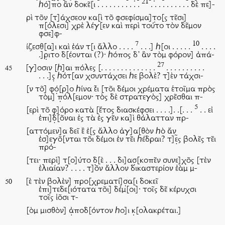
21
ℎό]πο ἂν δοκε͂[ι . . . . . . . . . . .
. . . . . . . . . . δὲ πε]-
ρὶ το͂ν [τ]άχσεον κα[ὶ το͂ φσεφίσμα]τ̣ο[ς τε͂σι]
π[όλεσι] χρὲ λέγ[εν καὶ περὶ τούτο τὸν δε͂μον
φσε]φ-
7
10
ίζεσθ[α]ι καὶ ἐάν τ[ι ἄλλο . . . .
. . .] ℎ[οι . . . . .
. . . .
.]ρ̣ιτο δ[έονται (?)· ℎόπος δ’ ἂν τὸμ φόρον] ἀπά-
27
[γ]οσιν [ℎ]αι πόλες [. . . . . . . . . . . . . .
. . . . . . . . . .
45
. . .]ς̣ ℎότ[αν χσυντάχσει ℎε βολὲ? τ]ὲν τάχσι-
[ν το͂] φό̣[ρ]ο ℎίνα ἐ͂ι [το͂ι δέμοι χρέματα ἑτοῖμα πρὸς
τὸμ] π̣όλ[εμον· τὸς δὲ στρατεγὸς] χρε͂σθαι π-
5
[ερὶ το͂ φ]όρο κατὰ [ἔτος διασκέφσει . . . .]. .[. . .
. . εἰ
ἐπι]δ̣[ο͂ναι ἐς τὰ ἐς γε͂ν κα]ὶ θάλατταν πρ-
[αττόμεν]α δεῖ ἒ ἐ[ς ἄλλο ἀγ]α[θὸν ℎὸ ἄν
ἐσ]εγο͂[νται το͂ι δέμοι ἐν τε͂ι ℎέδραι? τ]ε̣͂ς βολε͂ς τε͂ι
πρό-
[τει· περὶ] τ[ο]ύτο δ̣[ὲ . . . δι]ασ̣[κοπε͂ν συνε]χο͂ς [τὲν
ἑλιαίαν? . . . . τ]ο͂ν ἄλλον δικαστερίον ἐὰμ μ-
[ὲ τὲν βολὲν] προ[χρεματί]σ̣α[ι δοκεῖ
50
ἐπι]τεδε[ιότατα το͂ι] δέμ[οι]· τοῖς δε͂ κέρυχσι
τοῖς ἰο͂σι τ-
[ὸμ μισθὸν] ἀ̣ποδ[όντον ℎο]ι κ̣[ολακρέται.]