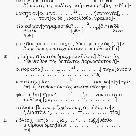
οντον̣· ℎοῦ[τοι δὲ . . . . . .
. . . . . . το͂ι] κοινο͂ι
ℎ[εκάστες τε͂ς πόλ]ε̣ος πα[ρε͂ναι πρέσβες το͂ Μαι]-
12
μακτεριο͂ν[ος μενός . . . . . .
. . . . . . ἐ]σαγογέα[ς . . . .
9
.
. . . . τούτ]ος δὲ [προσελέσθαι γραμμα]-
9
τέα καὶ χσυ[γγραμματέα? . . . . .
. . . .]ο͂ν· ℎε δὲ
12
10
β[ολὲ . . . . . .
. . . . . .]σ̣θο [. . . . .
. . . . . δέκα
ἄνδ]-
ρας· ℎοῦτοι [δὲ τὰς τάχσες δέκα ἑμερ]ο͂ν ἀφ ἑ͂ς ἂ[ν
ℎαιρεθο͂σι χσυνταχσάντων τε͂σι πόλεσι? ἒ τ]-
ε͂ς ἑμέρας ℎ[εκατὸν δραχμε͂σιν δόρον] ℎέκαστ[ος
10
εὐθυνέσθον· τὸς δὲ τάκτας ℎορκοσάντον ℎ]-
21
οι ℎορκοτα[ὶ . . . . . . . . . . .
. . . . . . . . . .] τυγ̣χ[άνοσιν
27
. . . . . . . . . . . . . .
. . . . . . . . . . . . . τὲ]-
16
ν αὐτὲν ζεμ[ίαν . . . . . . . .
. . . . . . . . ℎοι] ἐ̣σ[α]γ̣[ογε͂ς
ἐπ]ιμε̣[λέσθον το͂ν τάχσεον ἐπειδὰν φσε]-
9
φίσεται ℎο [δε͂μος? . . . . .
. . . . ℎο . .]χον κα[ὶ ℎ]ο
22
πολέμαρ̣[χος . . . . . . . . . . .
. . . . . . . . . . . τ]-
ε͂ι ἑλιαίαι [διαφσεφιζομένον κατὰ φυ]λὰς το͂[ν
22
ἑ]λιαστο͂ν. ε̣[. . . . . . . . . . .
. . . . . . . . . . . τε͂σι]
8
πόλεσ[ι] κατ[ὰ . . . .]ια[. . . .
. . . . εὐθυ]νέσθο
15
20
μ[υ]ρίασι δραχ[με͂σι . . . . . . . . . .
. . . . . . . . . .
αὐ]-