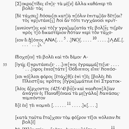
[Σ]οκρα[τίδες εἶπ]ε̣· τὰ μὲ̣[ν] ἄλλα καθάπερ τε͂ι
βολε͂ι· τὰς
[δὲ τάχσες] ℎόσαι[σι κατ]ὰ̣ π[όλιν ἐπιτιμ]ᾶ̣ν δε͂τ̣[αι?
τὸς πρ]υτάνε[ς] ℎοὶ ἂν τότε τυγχάνοσι πρυτ-
[ανεύοντ]ες καὶ τὸ[γ γρα]μμ[ατέα τε͂ς βολ]ε̣͂ς τε[ρε͂ν
πρὸς τ]ὸ δικαστέριον ℎόταν περὶ το͂ν τάχσ-
5
10
[εον ἐ͂ι ℎ]όπος ΑΝΑ[. . .
. .]ΝΟ̣[. . . . .
. . . . .]Λ̣ΔΕ.[.
7
v
. . .
. . .]ι.
ἔδοχσ[εν] τε͂ι βολε͂ι καὶ το͂ι δέμοι· Α-
[ἰγεὶς ἐ]πρυτάνευ[ε· . . .]ιπ[πος ἐγραμμά]τ̣ε[υε· . . . .
55
7
. . .]ορος ἐπεσ[τάτε·] Θόδιππος εἶπε· ℎοπόσ-
[εσι πό]λεσι φόρος [ἐτάχ]θ̣[ε ἐπὶ τ]ε͂ς [βολε͂ς ℎε͂ι
Πλειστί]ας προ͂τος [ἐγρα]μμάτευε ἐπὶ Στρατοκ-
[λέος ἄ]ρχοντος
(425/4)
βο̣͂[ν καὶ πανℎοπ]λ[ίαν
ἀπάγεν ἐς Παναθ]έναια τὰ με̣[γάλα] ℎαπάσας·
πεμπόντον
11
δ[ὲ ἐν] τ̣ε͂ι πομπε͂ι [. . . . . .
. . . . .]κ[. . . .]
[κατὰ ταῦτα ἔτα]χσεν τὸμ φό[ρον τε͂]σι πόλεσιν ℎε
βολ[ὲ]
11