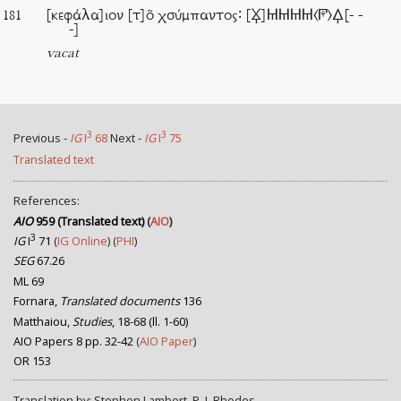
[κεφάλα]ιον [τ]ο͂ χσύμπαντος∶ [𐅍]𐅋𐅋𐅋𐅋⟨𐅊⟩𐅉[- -
181
-]
vacat
3
3
Previous -
IG
I
68
Next -
IG
I
75
Translated text
References:
AIO
959 (Translated text)
(
AIO
)
3
IG
I
71
(
IG Online
) (
PHI
)
SEG
67.26
ML 69
Fornara,
Translated documents
136
Matthaiou,
Studies
, 18-68 (ll. 1-60)
AIO Papers 8 pp. 32-42
(
AIO Paper
)
OR 153
Translation by: Stephen Lambert, P. J. Rhodes