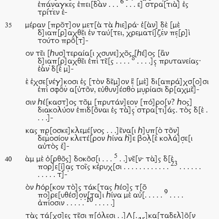
6
ἐπά̣ν̣αγκες ἐπει[δὰν . . .
. . . ε] στρα[τιὰ] ἐς
τρίτεν ἑ-
μέραν [προ͂τ]ον μετ[ὰ τὰ ℎιε]ρά· ἐ[ὰν] δ̣ὲ [μὲ
35
δ]ιαπ[ρ]αχθε͂ι ἐν ταύ[τει, χρεματί]ζεν πε̣[ρ]ὶ
τούτο προ͂[τ]-
ον τε͂ι [ℎυσ]τεραία[ι χσυνε]χο͂ς [ℎέ]ος [ἂν
8
δ]ια̣π[ρ]αχθε͂ι ἐπὶ τε͂[ς . . . .
. . . .]ς̣ πρυτανείας·
ἐὰν δ[ὲ μ]-
ὲ ἐχσε[νέγ]κ̣οσι ἐς [τὸν δε͂μ]ον ἒ̣ [μὲ] δι[απρά]χσ[ο]σι
ἐπὶ σφο͂ν α[ὐτο͂ν, εὐθυν]έσθο μυ̣ρίασι δρ[αχμε͂]-
σιν ℎέ[καστ]ος το͂μ [πρυτάν]ε̣ον̣ [πό]ρο[ν? ℎος]
διακολύον ἐπιδ[ο͂ναι ἐς τὰ]ς̣ στρα[τι]άς. τὸς δ[ὲ .
. . .]-
κας πρ̣[οσκε]κλεμέ[νος . . .]ε͂να̣[ι ℎ]υπ[ὸ το͂ν]
δεμοσίον κλετέ[ρον ℎίνα ℎ]ε βολ̣[ὲ κολά]σ̣ε[ι
αὐτὸς ἐ]-
5
ὰμ μὲ ὀ[ρθο͂ς] δοκο͂σ[ι . . .
. .]νε͂[ν· τὰ]ς δ[ὲ
40
23
πορ]ε[ί]α̣ς τοῖς κέρυχ[σι . . . . . . . . . . . .
. . . . . .
. . . . . τ]-
ὸν ℎόρ[κον τὸ]ς τάκ[τας ℎέο]ς τ[ο͂
9
πο]ρε[υθέσ]ο̣ν̣[τα]ι ℎίνα μὲ αὐ[. . . . .
. . . .
10
ἀπίοσιν . . . . .
. . . . .]
τὰς τά[χσ]ες τε͂σι π[όλεσι . .]Λ̣[. . .]κ̣α[ταδελ]ο͂[ν