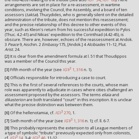
arrangements are set in place for a re-assessment, in wartime
conditions, involving the Council, the Assembly, and a board of ten
assessors (
taktai
). Thucydides, who is generally silent on the detailed
administration of the tribute, does not mention this reassessment;
and the precise relationship of this decree to other events of this
year, such as Kleon's return from his successful expedition to Pylos
(Thuc. 4.2-41) and Nikias' expedition to the Corinthiad (4.42-45), is
obscure. There are, however, echoes of the reassessment at Andok.
3
Peace
9, Aischin. 2
Embassy
175, [Andok.] 4
Alcibiades
11–12, Plut.
Arist.
24.
[2]
It is clear from the amendment formula at l. 51 that Thoudippos
was a member of the Council this year.
3
[3]
Fifth month of the year (see
IG
II
1, 316
n. 1).
[4]
Officials responsible for introducing a case to court.
[5]
This is the first of several references to the courts, whose main
role was apparently to adjudicate in cases where cities challenged an
assessment proposed by the assessors. The terms
eliaia
and
dikasterion
are both translated "court" in this inscription. It is unclear
what the precise distinction was between them.
3
[6]
Of the hellenotamiai, cf.
IG
I
270
, 1.
3
[7]
Sixth month of the year (see
IG
II
1, 316
n. 1); cf. ll. 6-7.
[8]
This probably represents the extension to all League members of
a type of symbolic "tribute" previously expected only from colonists,
3
3
cf.
IG
I
14
, 3-4;
IG
I
46
, 11-12.