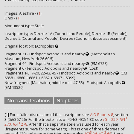
Images: Aleshire - (
1
)
Ohio - (
1
)
Monument type: Stele
Inscription type: Decree 1A (Council and People), Decree 1B (People),
Decree 2 (Council and People), Decree (Council, tribute assessment)
Original location: [Acropolis]
Fragment 21 - Findspot: Acropolis and nearby
(Metropolitan
Museum, New York 26.60.5)
Fragment 44 - Findspot: Acropolis and nearby
(EM 6728)
Fragment 6 - Findspot: Acropolis and nearby
(Lost)
Fragments 1-5, 7-20, 22-43, 45 - Findspot: Acropolis and nearby
(EM
6858 + 6860 + 6861 + 6862 + 6867 + 5399)
New fragment (Matthaiou, middle of ll. 47-55) - Findspot: Acropolis
(EM 13520)
No transliterations
No places
[1]
For a fuller discussion of this inscription see
AIO Papers 8
, section
3
3
3 (
SEG
67.26). For the tribute lists of 454/3-432/1 BC see
IG
I
259
,
IG
I
3
270
,
IG
I
278
. After that a separate stele was used for each year
(fragments survive for some years). This is one of three decrees of
3
3
the mid-420s relating to the tribute (see also
IG
I
34
,
IG
I
68
). Here