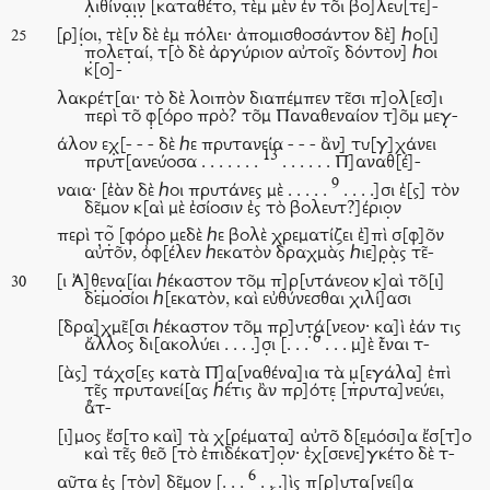
λ̣ιθίνα̣ι̣ν̣ [καταθέτο, τὲμ μὲν ἐν το͂ι βο]λευ[τε]-
[ρ]ί̣οι, τὲ[ν δὲ ἐμ πόλει· ἀπομισθοσάντον δὲ] ℎο[ι]
25
π̣ολετ̣αί, τ[ὸ δὲ ἀργύριον αὐτοῖς δόντον] ℎοι
κ[ο]-
λακρέτ[αι· τὸ δὲ λοιπὸν διαπέμπεν τε͂σι π]ολ[εσ]ι
περὶ το͂ φ̣[όρο πρὸ? το͂μ Παναθεναίον τ]ο͂μ μεγ̣-
άλον εχ̣[- - - δὲ ℎε πρυτανεία - - - ἂν] τυ[γ]χάνει
13
πρυτ[ανεύοσα . . . . . . .
. . . . . . Π]αναθ[έ]-
9
ναια· [ἐὰν δὲ ℎοι πρυτάνες μὲ . . . . .
. . . .]σι ἐ[ς] τὸν
δε͂μον κ[αὶ μὲ ἐσίοσιν ἐς τὸ βολευτ?]έριο̣ν
περὶ τ̣ο̣͂ [φόρο μεδὲ ℎε βολὲ χρεματίζει ἐ]πὶ σ[φ]ο͂ν
αὐτο͂ν, ὀφ[έλεν ℎεκατὸν δραχμὰς ℎιε]ρ̣ὰ̣ς τε͂-
[ι Ἀ]θ̣ε̣να̣[ίαι ℎέκαστον το͂μ π]ρ[υτάνεον κ]αὶ το͂[ι]
30
δεμοσίοι ℎ[εκατὸν, καὶ εὐθύνεσθαι χιλί]ασι
[δρα]χμε͂[σι ℎέκαστον το͂μ πρ]υτ̣ά̣[νεον· κα]ὶ ἐάν τις
6
ἄλλος δι[ακολύει . . . .]σ̣ι [. . .
. . . μ]ὲ ἐ͂ναι τ-
[ὰς] τάχσ[ες κατὰ Π]α̣[ναθένα]ια τὰ μ̣[εγάλα] ἐπὶ
τ̣ε͂ς πρυτανεί[ας ℎέτις ἂν πρ]ότε̣ [πρυτα]νεύει,
ἄτ-
[ι]μος ἔσ[το καὶ] τὰ χ[ρέματα] αὐτο͂ δ[εμόσι]α ἔσ[τ]ο
καὶ τε͂ς θεο͂ [τὸ ἐπιδέκατ]ο̣ν· ἐχ[σενε]γκέτο δὲ τ-
6
αῦτα ἐς [τὸν] δε͂μον [. . .
. . .]ὶς π[ρ]υτα̣[νεί]α