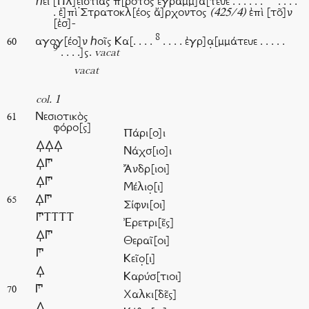
ℎε͂ι [Πλ]ε̣ιστίας π[ρο͂τος ἐγραμμ]ά[τευε . . . . . .
. . . .
. ἐ]πὶ Στρατοκλ[έος ἄ]ρχοντος
(425/4)
ἐπὶ [το͂]ν
[ἐσ]-
8
αγογ[έο]ν ℎοῖς Κα[. . . .
. . . . ἐγρ]α̣[μμάτευε . . . . .
60
9
. . . .]ς.
vacat
vacat
col. 1
Νεσιοτικὸς
61
φόρο[ς]
Πάρι[ο]ι
𐅉𐅉𐅉
Νάχσ[ιο]ι
𐅉𐅈
Ἄνδρ[ιοι]
𐅉𐅈
Μέλιο̣[ι]
𐅉𐅈
65
Σίφνι[οι]
𐅈ΤΤΤΤ
Ἐρετρι[ε͂ς]
𐅉𐅈
Θεραῖ[οι]
𐅈
Κεῖο̣[ι]
𐅉
Καρύσ[τιοι]
𐅈
70
Χαλκι[δε͂ς]
𐅉