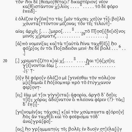
το͂ν· ℎοι δὲ [θεσμο]θ̣έτα[ι? δικαστέριον] νέον
8
κα[θ]ιστάντον χ̣[ιλίος . . . .
. . . . . το͂ δὲ φόρο
ἐπειδ]-
ὲ ὀλέζον ἐγ̣[ένε]το τὰς [μὲν τάχσες χσ]ὺν τ̣ε̣͂[ι βο]λε͂ι
χσυντα[ττόντον μέζονας το͂ν τε͂ς τελευτ]-
8
αίας ἀρχ̣ε͂ς [. . . .]μερο[. . . .
. . . . το͂ Π]ο̣σ[ι]δε[ιο͂]νος
19
μενός χ[ρεματιζ . . . . . . . . . .
. . . . . . . . .]
[ἀ]πὸ νομενί[ας κα]τὰ τ[αὐτὰ ℎίνα ταχθ]ε͂[ι] ℎ̣ο
6
φό[ρ]ος ἐν το͂ι Πο[σιδειο͂νι μενί· ℎε δὲ βολὲ . . .
. .
.]
8
[.] χρεματι[ζέτο κ]αὶ χ[. . . .
. . . . ℎαι τ]ά̣[χσ]ες
20
24
γ[έ]νονται ἐὰμ [. . . . . . . . . . . .
. . . . . . . . . . .
.]ς̣· τ̣-
[ὸ]ν̣ δὲ φόρο[ν ὀλέζ]ο μὲ [γενέσθαι το͂ν πόλε]ον
μ[ε]δεμιᾶι ἒ ℎό[σομπερ πρὸ το͂ ἐτύγχανον
φερ]ο̣ντ̣-
[ες] ἐὰμ μέ τ[οι γίγν]ετα[ι ἀφορία, ἀργο͂ δ’ ὄσ]ες
τ[ε͂]ς χόρας ἀδύ[νατον ἐ̃ι πλείονα φέρεν (?)· τὰς]
δ’ ἐπ̣[ι]-
[γε]νομέν[ας τάχσες] κ̣[αὶ τὸν χσύμπαντα φ]όρο[ν]
ℎὸς ἂν ταχθ[ε͂ι καὶ τὸ φσέφισμα τόδ’
ἀνα]γ̣ρά[φσ]-
[ας] ℎο γρ[αμματεὺς τε͂ς βολε͂ς ἐν δυοῖν στ]έλα[ι]ν̣