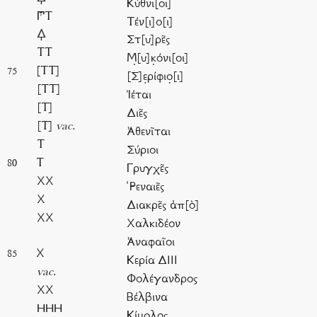
Κύθνι[οι]
𐅈Τ
Τέν[ι]ο[ι]
𐅉
Στ[υ]ρε͂ς
ΤΤ
Μ̣[υ]κ̣όνι[οι]
[ΤΤ]
75
[Σ]ε̣ρίφιο̣[ι]
[ΤΤ]
Ἰέται
[Τ]
Διε͂ς
[Τ]
vac.
Ἀθενῖται
Τ
Σύριοι
Τ
80
Γρυγχε͂ς
ΧΧ
῾Ρεναιε͂ς
Χ
Διακρε͂ς ἀπ[ὸ]
ΧΧ
Χαλκιδέον
Ἀναφαῖοι
Χ
85
Κερία ΔΙΙΙ
vac.
Φολέγανδρος
ΧΧ
Βέλβινα
ΗΗΗ
Κίμολος